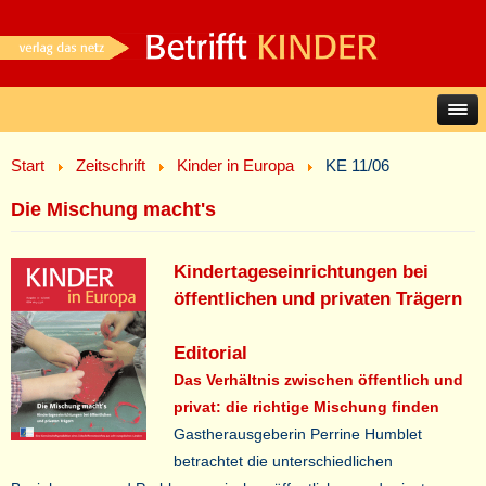
Start
Zeitschrift
Kinder in Europa
KE 11/06
Die Mischung macht's
Kindertageseinrichtungen bei
öffentlichen und privaten Trägern
Editorial
Das Verhältnis zwischen öffentlich und
privat: die richtige Mischung finden
Gastherausgeberin Perrine Humblet
betrachtet die unterschiedlichen