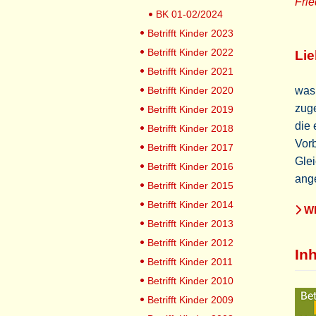
Frie
BK 01-02/2024
Betrifft Kinder 2023
Betrifft Kinder 2022
Lie
Betrifft Kinder 2021
Betrifft Kinder 2020
was 
zug
Betrifft Kinder 2019
die 
Betrifft Kinder 2018
Vorb
Betrifft Kinder 2017
Gle
Betrifft Kinder 2016
ange
Betrifft Kinder 2015
Betrifft Kinder 2014
WE
Betrifft Kinder 2013
Betrifft Kinder 2012
Inh
Betrifft Kinder 2011
Betrifft Kinder 2010
Betrifft Kinder 2009