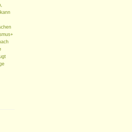
,
 kann
ischen
asmus+
nach
e
ugt
ge