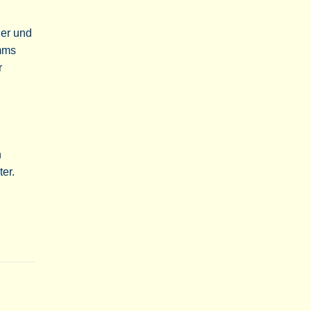
ler und
mms
r
n
er.