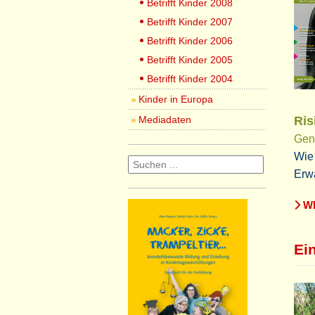
Betrifft Kinder 2008
Betrifft Kinder 2007
Betrifft Kinder 2006
Betrifft Kinder 2005
Betrifft Kinder 2004
Kinder in Europa
Mediadaten
Ris
Gen
Wie 
Erwa
WE
Ei