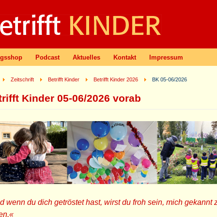
agsshop
Podcast
Aktuelles
Kontakt
Impressum
Zeitschrift
Betrifft Kinder
Betrifft Kinder 2026
BK 05-06/2026
trifft Kinder 05-06/2026 vorab
 wenn du dich getröstet hast, wirst du froh sein, mich gekannt 
en.«