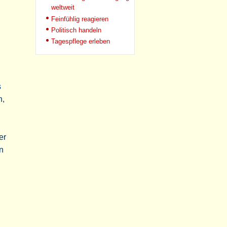
weltweit
Feinfühlig reagieren
Politisch handeln
Tagespflege erleben
s
n,
er
n