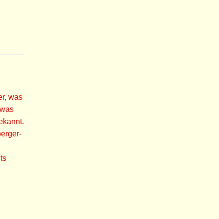
er, was
 was
ekannt.
erger-
ts