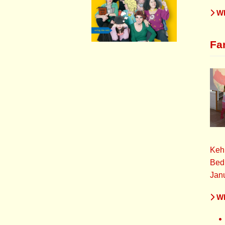
WE
Fa
Kehm
Bedü
Jan
WE