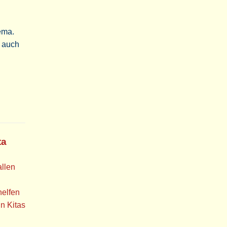
ema.
n auch
ta
allen
helfen
n Kitas