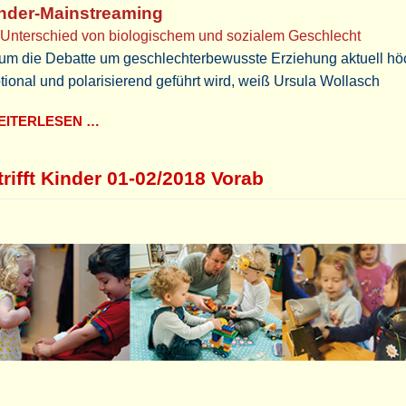
nder-Mainstreaming
 Unterschied von biologischem und sozialem Geschlecht
um die Debatte um geschlechterbewusste Erziehung aktuell hö
ional und polarisierend geführt wird, weiß Ursula Wollasch
ITERLESEN …
trifft Kinder 01-02/2018 Vorab