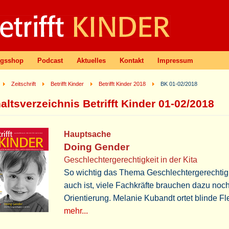
agsshop
Podcast
Aktuelles
Kontakt
Impressum
Zeitschrift
Betrifft Kinder
Betrifft Kinder 2018
BK 01-02/2018
altsverzeichnis Betrifft Kinder 01-02/2018
Hauptsache
Doing Gender
Geschlechtergerechtigkeit in der Kita
So wichtig das Thema Geschlechtergerechtig
auch ist, viele Fachkräfte brauchen dazu noc
Orientierung. Melanie Kubandt ortet blinde F
mehr...