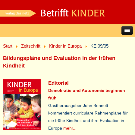
Start
Zeitschrift
Kinder in Europa
KE 09/05
Bildungspläne und Evaluation in der frühen
Kindheit
Editorial
Demokratie und Autonomie beginnen
früh
Gastherausgeber John Bennett
kommentiert curriculare Rahmenpläne für
die frühe Kindheit und ihre Evaluation in
Europa
mehr...