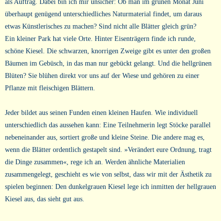
als Auftrag. Dabei bin ich mir unsicher: Ob man im grünen Monat Juni
überhaupt genügend unterschiedliches Naturmaterial findet, um daraus
etwas Künstlerisches zu machen? Sind nicht alle Blätter gleich grün?
Ein kleiner Park hat viele Orte. Hinter Eisenträgern finde ich runde,
schöne Kiesel. Die schwarzen, knorrigen Zweige gibt es unter den großen
Bäumen im Gebüsch, in das man nur gebückt gelangt. Und die hellgrünen
Blüten? Sie blühen direkt vor uns auf der Wiese und gehören zu einer
Pflanze mit fleischigen Blättern.
Jeder bildet aus seinen Funden einen kleinen Haufen. Wie individuell
unterschiedlich das aussehen kann: Eine Teilnehmerin legt Stöcke parallel
nebeneinander aus, sortiert große und kleine Steine. Die andere mag es,
wenn die Blätter ordentlich gestapelt sind. »Verändert eure Ordnung, tragt
die Dinge zusammen«, rege ich an. Werden ähnliche Materialien
zusammengelegt, geschieht es wie von selbst, dass wir mit der Ästhetik zu
spielen beginnen: Den dunkelgrauen Kiesel lege ich inmitten der hellgrauen
Kiesel aus, das sieht gut aus.