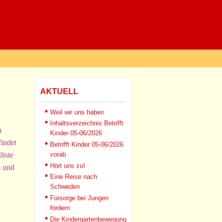
AKTUELL
Weil wir uns haben
Inhaltsverzeichnis Betrifft
n
Kinder 05-06/2026
findet
Betrifft Kinder 05-06/2026
liste
vorab
Hört uns zu!
m und
Eine Reise nach
Schweden
Fürsorge bei Jungen
fördern
Die Kindergartenbewegung