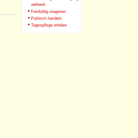
weltweit
Feinfühlig reagieren
Politisch handeln
Tagespflege erleben