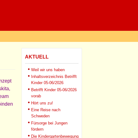
AKTUELL
Weil wir uns haben
Inhaltsverzeichnis Betrifft
nzept
Kinder 05-06/2026
kita,
Betrifft Kinder 05-06/2026
Team
vorab
Hört uns zu!
binden
Eine Reise nach
Schweden
Fürsorge bei Jungen
fördern
Die Kindergartenbewegung