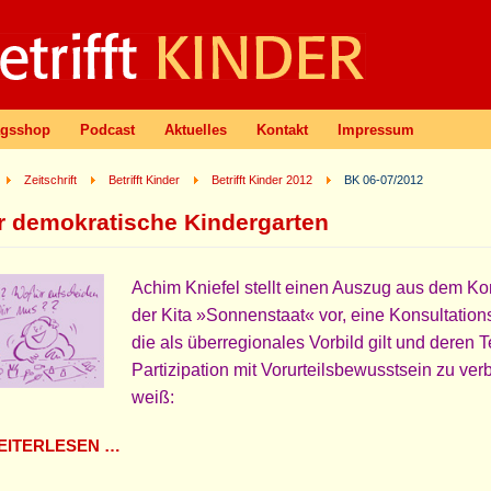
agsshop
Podcast
Aktuelles
Kontakt
Impressum
Zeitschrift
Betrifft Kinder
Betrifft Kinder 2012
BK 06-07/2012
r demokratische Kindergarten
Achim Kniefel stellt einen Auszug aus dem Ko
der Kita »Sonnenstaat« vor, eine Konsultations
die als überregionales Vorbild gilt und deren 
Partizipation mit Vorurteilsbewusstsein zu ver
weiß:
ITERLESEN …