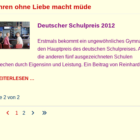
hren ohne Liebe macht müde
Deutscher Schulpreis 2012
Erstmals bekommt ein ungewöhnliches Gymn
den Hauptpreis des deutschen Schulpreises. 
die anderen fünf ausgezeichneten Schulen
echen durch Eigensinn und Leistung. Ein Beitrag von Reinhard
ITERLESEN …
e 2 von 2
1
2