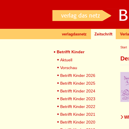
verlagdasnetz
Zeitschrift
Verl
Start
Betrifft Kinder
De
Aktuell
Vorschau
Betrifft Kinder 2026
Betrifft Kinder 2025
Betrifft Kinder 2024
Betrifft Kinder 2023
Betrifft Kinder 2022
Betrifft Kinder 2021
WE
Betrifft Kinder 2020