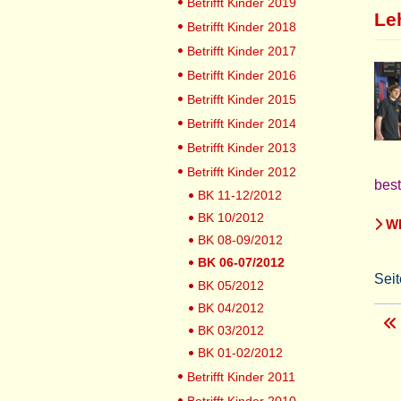
Betrifft Kinder 2019
Le
Betrifft Kinder 2018
Betrifft Kinder 2017
Betrifft Kinder 2016
Betrifft Kinder 2015
Betrifft Kinder 2014
Betrifft Kinder 2013
Betrifft Kinder 2012
best
BK 11-12/2012
BK 10/2012
WE
BK 08-09/2012
BK 06-07/2012
Seit
BK 05/2012
BK 04/2012
BK 03/2012
BK 01-02/2012
Betrifft Kinder 2011