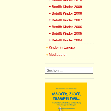
Betrifft Kinder 2010
Betrifft Kinder 2009
Betrifft Kinder 2008
Betrifft Kinder 2007
Betrifft Kinder 2006
Betrifft Kinder 2005
Betrifft Kinder 2004
Kinder in Europa
Mediadaten