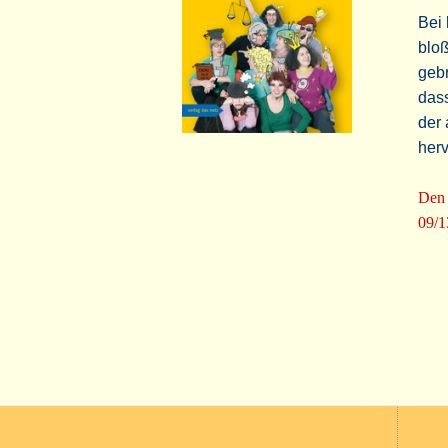
Bei 
blo
gebr
dass
der
herv
Den 
09/1