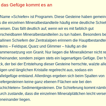
 das Gefüge kommt es an
 Name »Schiefer« ist Programm. Diese Gesteine haben gemei
 die einzelnen Mineralbestandteile häufig eine deutliche Schie
eisen. Das fällt deutlich auf, wenn wir es mit farblich gut
rscheidbaren Mineralbestandteilen zu tun haben. Besonders be
tallinen Schiefern der Zentralalpen erinnern die Hauptbestandte
eins – Feldspat, Quarz und Glimmer – häufig an die
mmensetzung von Granit. Nur liegen die Mineralkörner nicht re
heinander, sondern zeigen stets ein lagenartiges Gefüge. Der 
k, der bei der Entstehung dieser Gesteine herrschte, walzte all
tigen und länglichen Kristalle regelrecht aus, sodass ein
llelgefüge entstand. Allerdings ergeben sich beim Spalten von
iefergesteinen keine ganz ebenen Flächen wie bei den
schichteten« Sedimentgesteinen. Die Schieferung kommt nämli
rch zustande, dass die einzelnen Mineralplättchen leicht verset
eneinander liegen.