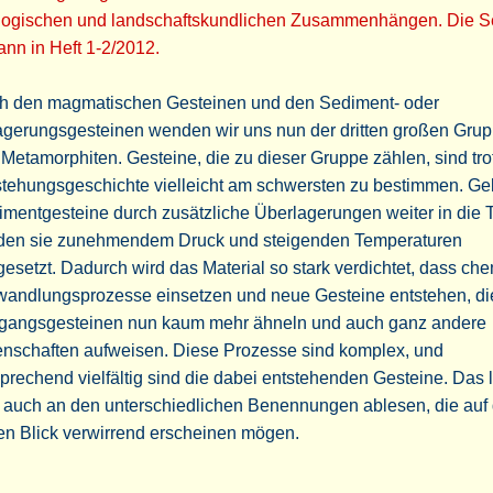
logischen und landschaftskundlichen Zusammenhängen. Die S
nn in Heft 1-2/2012.
h den magmatischen Gesteinen und den Sediment- oder
agerungsgesteinen wenden wir uns nun der dritten großen Grup
Metamorphiten. Gesteine, die zu dieser Gruppe zählen, sind trot
stehungsgeschichte vielleicht am schwersten zu bestimmen. G
mentgesteine durch zusätzliche Überlagerungen weiter in die T
den sie zunehmendem Druck und steigenden Temperaturen
esetzt. Dadurch wird das Material so stark verdichtet, dass ch
andlungsprozesse einsetzen und neue Gesteine entstehen, di
gangsgesteinen nun kaum mehr ähneln und auch ganz andere
enschaften aufweisen. Diese Prozesse sind komplex, und
prechend vielfältig sind die dabei entstehenden Gesteine. Das 
h auch an den unterschiedlichen Benennungen ablesen, die auf
en Blick verwirrend erscheinen mögen.