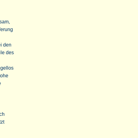
nsam,
ferung
i den
ile des
gellos
hohe
e
ch
zt