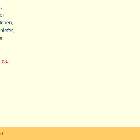
t
er
tchen,
hiefer,
s
R 08-
kt