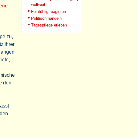
weltweit
erie
Feinfühlig reagieren
Politisch handeln
Tagespflege erleben
pe zu,
z ihrer
elangen
iefe,
emische
e den
lässt
 den