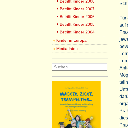
Betrifft Kinder 2008
Schü
Betrifft Kinder 2007
Betrifft Kinder 2006
Für 
Betrifft Kinder 2005
auf 
Betrifft Kinder 2004
Prax
jewe
Kinder in Europa
bev
Mediadaten
Ler
Lern
Anli
Mögl
teil
Unte
dar
orga
Pra
dies
Prax