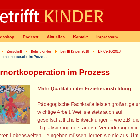
agsshop
Podcast
Aktuelles
Kontakt
Impressum
Zeitschrift
Betrifft Kinder
Betrifft Kinder 2018
BK 09-10/2018
Lernortkooperation im Prozess
rnortkooperation im Prozess
Mehr Qualität in der Erzieherausbildung
Pädagogische Fachkräfte leisten großartige u
wichtige Arbeit. Weil sie stets auch auf
gesellschaftliche Entwicklungen – wie z.B. die
Digitalisierung oder andere Veränderungen in
eren Lebenswelten – eingehen müssen, lernen sie nie aus. Um 