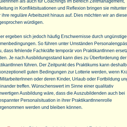
ülerInnen als auch für Coachings im Bereich Zeitmanagement,
eitung in Konfliktsituationen und Reflexion bringen sie mitunter
 ihre reguläre Arbeitszeit hinaus auf. Dies möchten wir an diese
gesprochen würdigen.
er ergeben sich jedoch häufig Erschwernisse durch ungünstige
menbedingungen. So führen unter Umständen Personalengpä
, dass fehlende Fachkräfte temporär von PraktikantInnen ersetz
den. Je nach Ausbildungsstand kann dies zu Überforderung der
tikantInnen führen. Der Zeitpunkt des Praktikums kann deshal
konzeptionell guten Bedingungen zur Lotterie werden, wenn Kr
MitarbeiterInnen oder deren Kinder, Urlaub oder Fortbildung un
inander treffen. Wünschenswert im Sinne einer qualitativ
hwertigen Ausbildung wäre, dass die Auszubildenden auch bei
spannter Personalsituation in ihrer PraktikantInnenrolle
rgenommen werden und bleiben können.