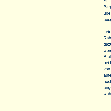
Sch
Begl
über
aus
Leid
Rah
dazu
wer
Prak
bei 
von 
aufe
hoc
ange
wah