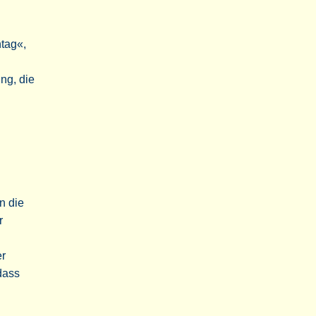
ntag«,
ng, die
n die
r
er
dass