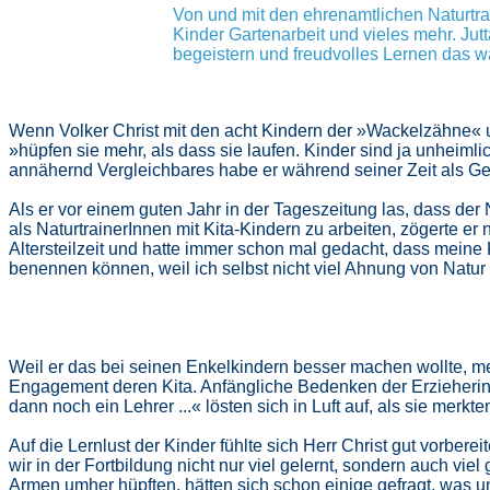
Von und mit den ehrenamtlichen Naturt
Kinder Gartenarbeit und vieles mehr. Jut
begeistern und freudvolles Lernen das wa
Wenn Volker Christ mit den acht Kindern der »Wackelzähne« u
»hüpfen sie mehr, als dass sie laufen. Kinder sind ja unheiml
annähernd Vergleichbares habe er während seiner Zeit als Ges
Als er vor einem guten Jahr in der Tageszeitung las, dass de
als NaturtrainerInnen mit Kita-Kindern zu arbeiten, zögerte er 
Altersteilzeit und hatte immer schon mal gedacht, dass meine
benennen können, weil ich selbst nicht viel Ahnung von Natur
Weil er das bei seinen Enkelkindern besser machen wollte, mel
Engagement deren Kita. Anfängliche Bedenken der Erzieherin
dann noch ein Lehrer ...« lösten sich in Luft auf, als sie merk
Auf die Lernlust der Kinder fühlte sich Herr Christ gut vorbere
wir in der Fortbildung nicht nur viel gelernt, sondern auch viel
Armen umher hüpften, hätten sich schon einige gefragt, was u