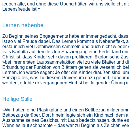
jedoch alle, und ohne diese Übung hätten wir uns vielleicht n
Lebensfreude ist!«
Lernen nebenbei
Zu Beginn seines Engagements habe er immer gedacht, dass da
ist so viel Freude dabei. Das Lernen kommt als Nebeneffekt,
erstaunlich viel Detailwissen sammeln und auch nicht wieder v
»als Karlotta auf dem letzten Spaziergang eine Feder fand un
Christ ist, dass Kinder sehr davon profitieren, ökologische Z
»bei ihrer ersten Laubsammelaktion viel zu viele Blätter und
Erkundung der Funktion von Blättern gehen sie wesentlich beh
Lernen. Ich würde sagen: Je öfter die Kinder draußen sind, ums
Prinzip alles, was zu diesem Universum dazu gehört, zunehm
werden, erlebte er vergangenen Herbst bei folgender Übung i
Heilige Stille
»Wir hatten eine Plastikplane und einen Bettbezug mitgenom
Bettbezug darüber. Dort hinein legte sich ein Kind nach dem 
Ausnahme seines Gesichts, mit Laub bedeckt hatten, durfte 
Wenn es laut schnarchte – das war zu Beginn als Zeichen ve