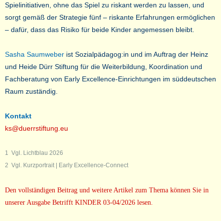
Spielinitiativen, ohne das Spiel zu riskant werden zu lassen, und
sorgt gemäß der Strategie fünf – riskante Erfahrungen ermöglichen
– dafür, dass das Risiko für beide Kinder angemessen bleibt.
Sasha Saumweber
ist Sozialpädagog:in und im Auftrag der Heinz
und Heide Dürr Stiftung für die Weiterbildung, Koordination und
Fachberatung von Early Excellence-Einrichtungen im süddeutschen
Raum zuständig.
Kontakt
ks@duerrstiftung.eu
1 Vgl. Lichtblau 2026
2 Vgl. Kurzportrait | Early Excellence-Connect
Den vollständigen Beitrag und weitere Artikel zum Thema können Sie in
unserer Ausgabe Betrifft KINDER 03-04/2026 lesen.