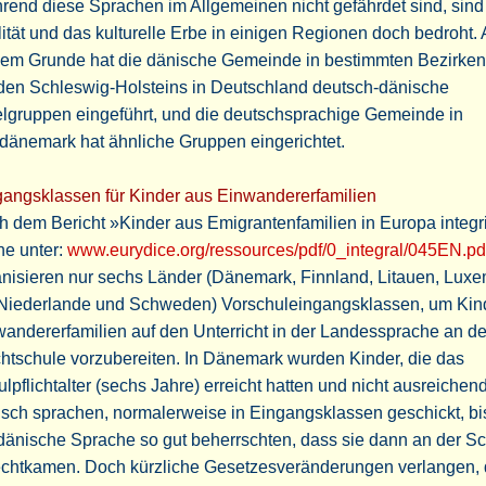
end diese Sprachen im Allgemeinen nicht gefährdet sind, sind 
lität und das kulturelle Erbe in einigen Regionen doch bedroht.
sem Grunde hat die dänische Gemeinde in bestimmten Bezirken
den Schleswig-Holsteins in Deutschland deutsch-dänische
lgruppen eingeführt, und die deutschsprachige Gemeinde in
dänemark hat ähnliche Gruppen eingerichtet.
gangsklassen für Kinder aus Einwandererfamilien
 dem Bericht »Kinder aus Emigrantenfamilien in Europa integr
he unter:
www.eurydice.org/ressources/pdf/0_integral/045EN.pd
nisieren nur sechs Länder (Dänemark, Finnland, Litauen, Lux
 Niederlande und Schweden) Vorschuleingangsklassen, um Kin
andererfamilien auf den Unterricht in der Landessprache an de
chtschule vorzubereiten. In Dänemark wurden Kinder, die das
lpflichtalter (sechs Jahre) erreicht hatten und nicht ausreichen
sch sprachen, normalerweise in Eingangsklassen geschickt, bi
dänische Sprache so gut beherrschten, dass sie dann an der S
echtkamen. Doch kürzliche Gesetzesveränderungen verlangen,