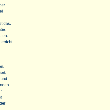
der
el
et das,
hören
elen.
terricht
en,
ert,
 und
tunden
r
ht
 der