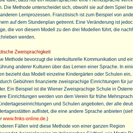
. Die Methode unterscheidet sich, obwohl sie auf dem Spiel be
 anderen Lernprozessen. Französisch ist zum Beispiel von and
ern auf dem Stundenplan getrennt. Eine Veränderung ist jedoc
e, die von diesem Modell zu den drei Modellen führt, die nach
chrieben werden.
tische Zweisprachigkeit
e Methode bevorzugt die interkulturelle Kommunikation und ei
ührung anderer Kulturen über das Lernen einer Sprache. In ein
en bezieht das Modell einzelne Kindergärten oder Schulen ein, 
durch Gebühren finanzierte zweisprachige Einrichtungen für ju
er. Ein Beispiel ist die Wiener Zweisprachige Schule in Österre
re Einrichtungen werden von dem Verein für frühe Mehrsprachi
Kindertageseinrichtungen und Schulen angeboten, der alle deu
ertagesstätten auflistet, die eine andere Sprache anbieten (sie
er
www.fmks-online.de
.)
anderen Fällen wird diese Methode von einer ganzen Region