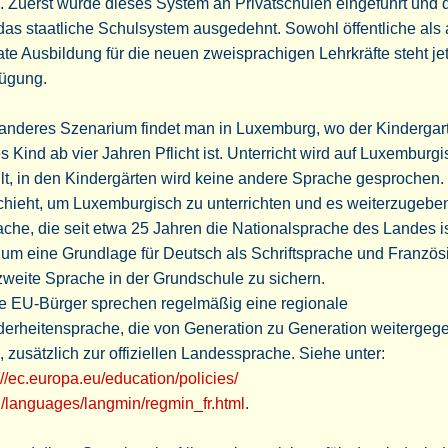
. Zuerst wurde dieses System an Privatschulen eingeführt und
das staatliche Schulsystem ausgedehnt. Sowohl öffentliche als
ate Ausbildung für die neuen zweisprachigen Lehrkräfte steht jet
fügung.
anderes Szenarium findet man in Luxemburg, wo der Kindergart
s Kind ab vier Jahren Pflicht ist. Unterricht wird auf Luxemburg
ilt, in den Kindergärten wird keine andere Sprache gesprochen
hieht, um Luxemburgisch zu unterrichten und es weiterzugeben
che, die seit etwa 25 Jahren die Nationalsprache des Landes is
um eine Grundlage für Deutsch als Schriftsprache und Französ
zweite Sprache in der Grundschule zu sichern.
le EU-Bürger sprechen regelmäßig eine regionale
derheitensprache, die von Generation zu Generation weitergeg
, zusätzlich zur offiziellen Landessprache. Siehe unter:
://ec.europa.eu/education/policies/
/languages/langmin/regmin_fr.html
.