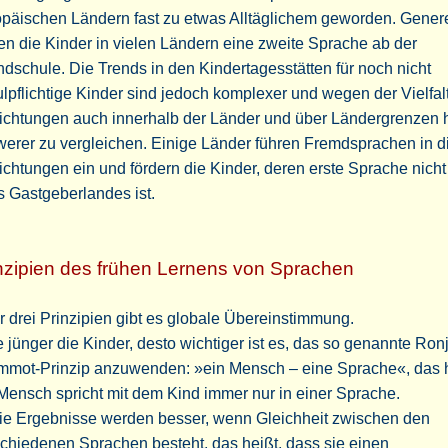
päischen Ländern fast zu etwas Alltäglichem geworden. Genere
en die Kinder in vielen Ländern eine zweite Sprache ab der
dschule. Die Trends in den Kindertagesstätten für noch nicht
lpflichtige Kinder sind jedoch komplexer und wegen der Vielfal
richtungen auch innerhalb der Länder und über Ländergrenzen
erer zu vergleichen. Einige Länder führen Fremdsprachen in d
ichtungen ein und fördern die Kinder, deren erste Sprache nicht
s Gastgeberlandes ist.
nzipien des frühen Lernens von Sprachen
 drei Prinzipien gibt es globale Übereinstimmung.
e jünger die Kinder, desto wichtiger ist es, das so genannte Ronj
mmot-Prinzip anzuwenden: »ein Mensch – eine Sprache«, das h
Mensch spricht mit dem Kind immer nur in einer Sprache.
Die Ergebnisse werden besser, wenn Gleichheit zwischen den
chiedenen Sprachen besteht, das heißt, dass sie einen