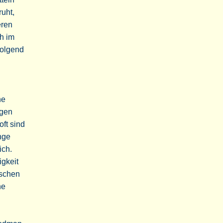
ruht,
eren
h im
folgend
ne
igen
oft sind
nge
ich.
gkeit
tschen
he