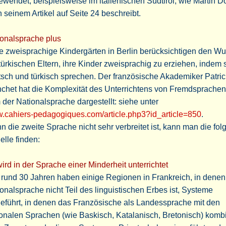
wendet, beispielsweise im italienischen Südtirol, wie Martin 
n seinem Artikel auf Seite 24 beschreibt.
ionalsprache plus
e zweisprachige Kindergärten in Berlin berücksichtigen den W
türkischen Eltern, ihre Kinder zweisprachig zu erziehen, indem 
sch und türkisch sprechen. Der französische Akademiker Patric
nchet hat die Komplexität des Unterrichtens von Fremdsprache
der Nationalsprache dargestellt: siehe unter
.cahiers-pedagogiques.com/article.php3?id_article=850
.
 die zweite Sprache nicht sehr verbreitet ist, kann man die fo
lle finden:
ird in der Sprache einer Minderheit unterrichtet
 rund 30 Jahren haben einige Regionen in Frankreich, in denen
onalsprache nicht Teil des linguistischen Erbes ist, Systeme
eführt, in denen das Französische als Landessprache mit den
onalen Sprachen (wie Baskisch, Katalanisch, Bretonisch) kombi