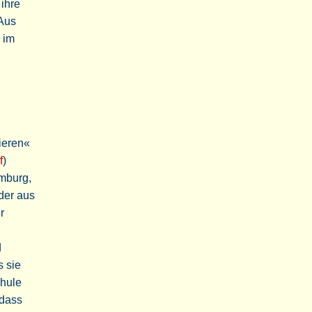
ihre
 Aus
 im
ieren«
f
)
emburg,
der aus
r
d
s sie
chule
 dass