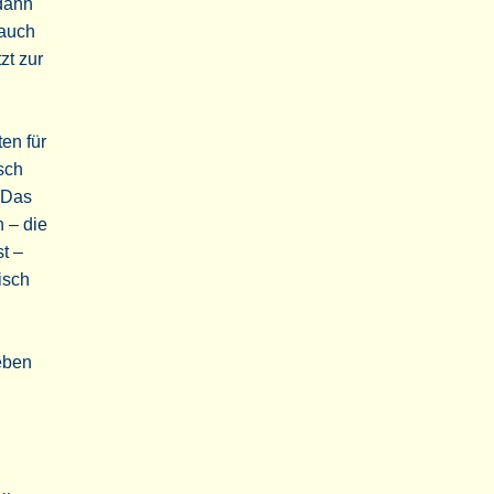
 dann
 auch
zt zur
en für
isch
. Das
 – die
t –
isch
eben