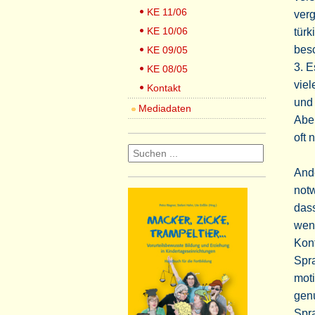
KE 11/06
verg
KE 10/06
türk
besc
KE 09/05
3. E
KE 08/05
viel
Kontakt
und 
Mediadaten
Aber
oft 
Ande
notw
dass
wen
Kont
Spra
moti
genu
Spra