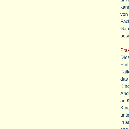
kann
von
Fäch
Gang
bes
Prak
Dies
Einf
Fäll
das 
Kind
Ande
an 
Kind
unt
In 