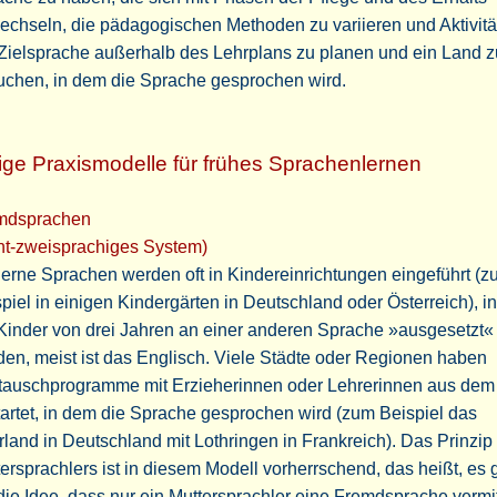
chseln, die pädagogischen Methoden zu variieren und Aktivitä
Zielsprache außerhalb des Lehrplans zu planen und ein Land z
uchen, in dem die Sprache gesprochen wird.
ige Praxismodelle für frühes Sprachenlernen
mdsprachen
ht-zweisprachiges System)
rne Sprachen werden oft in Kindereinrichtungen eingeführt (
piel in einigen Kindergärten in Deutschland oder Österreich), 
Kinder von drei Jahren an einer anderen Sprache »ausgesetzt«
en, meist ist das Englisch. Viele Städte oder Regionen haben
tauschprogramme mit Erzieherinnen oder Lehrerinnen aus dem
artet, in dem die Sprache gesprochen wird (zum Beispiel das
land in Deutschland mit Lothringen in Frankreich). Das Prinzip
ersprachlers ist in diesem Modell vorherrschend, das heißt, es 
ie Idee, dass nur ein Muttersprachler eine Fremdsprache vermi