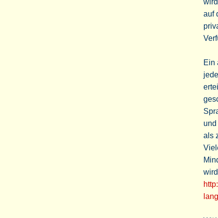
wird
auf 
priv
Ver
Ein 
jede
erte
gesc
Spra
und 
als 
Vie
Min
wird
http
lang