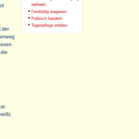
weltweit
ll
Feinfühlig reagieren
Politisch handeln
Tagespflege erleben
t der
 hinweg
iesen
 die
at-
eißt,