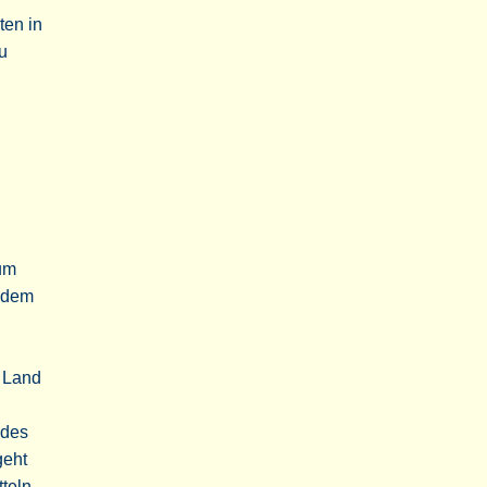
ten in
u
zum
indem
 Land
 des
geht
tteln